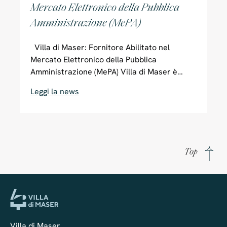
Mercato Elettronico della Pubblica
Amministrazione (MePA)
Villa di Maser: Fornitore Abilitato nel
Mercato Elettronico della Pubblica
Amministrazione (MePA) Villa di Maser è
iscritta e certificata come fornitore
Leggi la news
abilitato MePA (Mercato Elettronico della
Pubblica Amministrazione) sul portale Acquisti
in Rete PA, un canale digitale che permette
alle Pubbliche Amministrazioni italiane di
acquistare beni e servizi in modo semplice e
Top
diretto da fornitori certificati. Il MePA, gestito
da Consip (società del Ministero dell’Economia
e delle Finanze), ottimizza e razionalizza gli
acquisti della Pubblica Amministrazione,
assicurando trasparenza e tracciabilità in ogni
transazione. Grazie alla certificazione MePA,
Villa di Maser