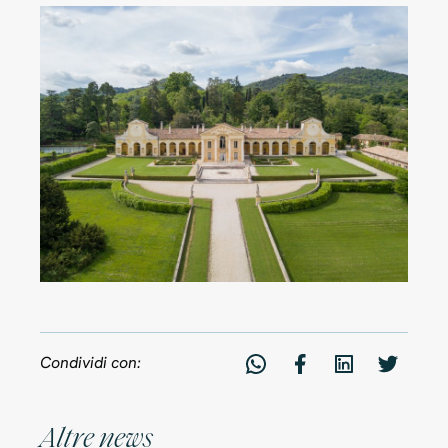
Condividi con:
A
l
t
r
e
n
e
w
s