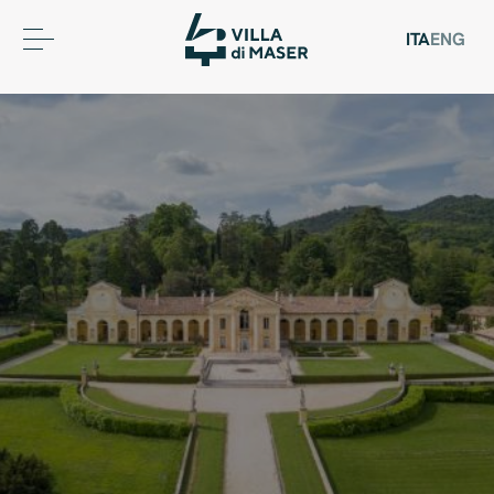
ITA
ENG