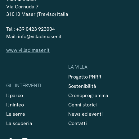
Villa di Maser offre alle Amministrazioni la
Via Cornuda 7
possibilità di collaborare con una struttura...
31010 Maser (Treviso) Italia
Tel.:
+39 0423 923004
Mail:
info@villadimaser.it
www.villadimaser.it
LA VILLA
Progetto PNRR
GLI INTERVENTI
Sostenibilità
Il parco
Cronoprogramma
Il ninfeo
Cenni storici
Le serre
News ed eventi
La scuderia
Contatti