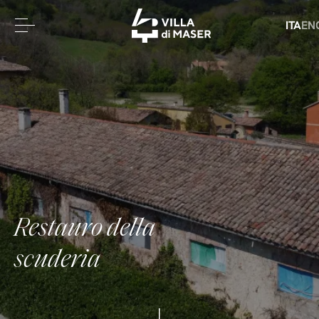
ITA
EN
R
e
s
t
a
u
r
o
d
e
l
l
a
s
c
u
d
e
r
i
a