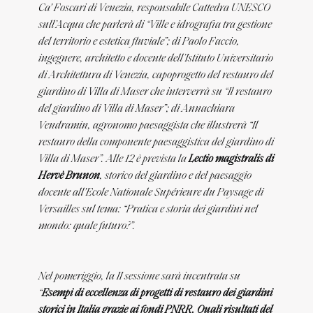
Ca' Foscari di Venezia, responsabile Cattedra UNESCO
sull’Acqua che parlerà di “Ville e idrografia tra gestione
del territorio e estetica fluviale”; di Paolo Faccio,
ingegnere, architetto e docente dell’Istituto Universitario
di Architettura di Venezia, capoprogetto del restauro del
giardino di Villa di Maser che interverrà su “Il restauro
del giardino di Villa di Maser”; di Annachiara
Vendramin, agronomo paesaggista che illustrerà “Il
restauro della componente paesaggistica del giardino di
Villa di Maser”. Alle 12 è prevista la
Lectio magistralis
di
Hervè Brunon
, storico del giardino e del paesaggio
docente all'Ecole Nationale Supérieure du Paysage di
Versailles sul tema: “Pratica e storia dei giardini nel
mondo: quale futuro?”.
Nel pomeriggio, la II sessione sarà incentrata su
“
Esempi di eccellenza di progetti di restauro dei giardini
storici in Italia grazie ai fondi PNRR. Quali risultati del