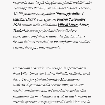
Proprio in uno dei più stupefacenti gioielli architettonici
e paesaggistici italiani, Villa di Maser (Maser, Treviso),
AIAPP promuove e organizza
“Paesaggio Italia - I
Giardini storici”,
convegno che
venerdì 8 novembre
2024
riunirà nella palladiana
Villa di Maser
(Maser,
Treviso)
decine di professionisti e studiosi per
valorizzare i progetti di restauro dei giardini storici
firmati dai suoi associati, in un confronto con studiosi
e tecnici di respiro internazionale.
La sede non è casuale, non solo per la spettacolarità
della Villa Veneta che Andrea Palladio realizzò a metà
del XVI sec. per i fratelli Daniele e Marcantonio
Barbaro, diplomatici della Serenissima, ma anche
perché, considerata una dei massimi esempi di villa
palladiana, ha mantenuto nei secoli la sua funzione di
azienda agricola, tra gli affreschi di Paolo Veronese, lo