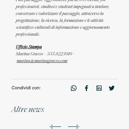
e del paesaggio. Oggi riunisce più di 600 iscritti, fra
professionisti, studiosi e studenti impegnati a tutelare,
conservare e valorizzare il paesaggio, attraverso la
progettazione, la ricerca, la formazione e le attività
scientifico-culturali di informazione e aggiornamento
professionale.
Ufficio Stampa
Marina Grasso – 335.8223010 –
marina@marinagrasso.com
Condividi con:
A
l
t
r
e
n
e
w
s