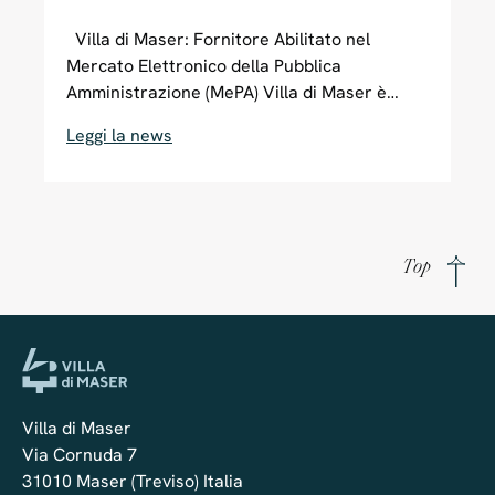
Villa di Maser: Fornitore Abilitato nel
Mercato Elettronico della Pubblica
Amministrazione (MePA) Villa di Maser è
iscritta e certificata come fornitore
Leggi la news
abilitato MePA (Mercato Elettronico della
Pubblica Amministrazione) sul portale Acquisti
in Rete PA, un canale digitale che permette
alle Pubbliche Amministrazioni italiane di
acquistare beni e servizi in modo semplice e
Top
diretto da fornitori certificati. Il MePA, gestito
da Consip (società del Ministero dell’Economia
e delle Finanze), ottimizza e razionalizza gli
acquisti della Pubblica Amministrazione,
assicurando trasparenza e tracciabilità in ogni
transazione. Grazie alla certificazione MePA,
Villa di Maser
Villa di Maser offre alle Amministrazioni la
Via Cornuda 7
possibilità di collaborare con una struttura...
31010 Maser (Treviso) Italia