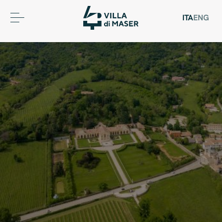
ITA
ENG