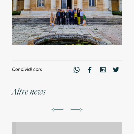
Condividi con:
A
l
t
r
e
n
e
w
s