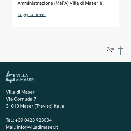
Amministrazione (MePA) Villa di Maser è
iscritta e certificata come fornitore
Leggi la news
abilitato MePA (Mercato Elettronico della
Pubblica Amministrazione) sul portale Acquisti
in Rete PA, un canale digitale che permette
alle Pubbliche Amministrazioni italiane di
acquistare beni e servizi in modo semplice e
Top
diretto da fornitori certificati. Il MePA, gestito
da Consip (società del Ministero dell’Economia
e delle Finanze), ottimizza e razionalizza gli
acquisti della Pubblica Amministrazione,
assicurando trasparenza e tracciabilità in ogni
transazione. Grazie alla certificazione MePA,
Villa di Maser
Villa di Maser offre alle Amministrazioni la
Via Cornuda 7
possibilità di collaborare con una struttura...
31010 Maser (Treviso) Italia
Tel.:
+39 0423 923004
Mail:
info@villadimaser.it