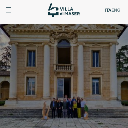
ITA
ENG