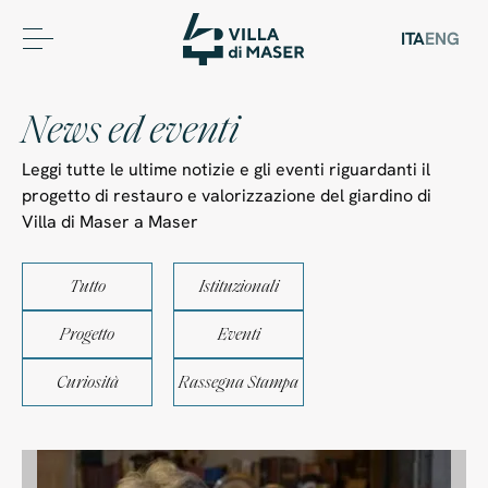
ITA
ENG
N
e
w
s
e
d
e
v
e
n
t
i
Leggi tutte le ultime notizie e gli eventi riguardanti il
progetto di restauro e valorizzazione del giardino di
Villa di Maser a Maser
Tutto
Istituzionali
Progetto
Eventi
Curiosità
Rassegna Stampa