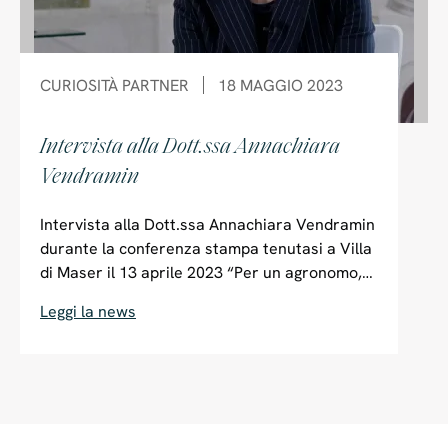
CURIOSITÀ
PARTNER
18 MAGGIO 2023
Intervista alla Dott.ssa Annachiara
Vendramin
Intervista alla Dott.ssa Annachiara Vendramin
durante la conferenza stampa tenutasi a Villa
di Maser il 13 aprile 2023 “Per un agronomo,
per un paesaggista, è un privilegio poter
Leggi la news
contribuire alla rinascita di Villa di Maser,
anche attraverso la valorizzazione delle
componenti arboree di grande valore e la
reintroduzione di fiori e piante rare. Il giardino
storico sarà riqualificato in un’ottica di
sostenibilità ambientale; saranno restaurate