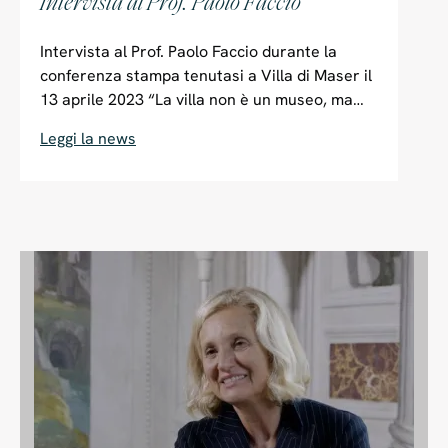
Intervista al Prof. Paolo Faccio
Intervista al Prof. Paolo Faccio durante la
conferenza stampa tenutasi a Villa di Maser il
13 aprile 2023 “La villa non è un museo, ma
una casa e tale deve restare. L’elemento
Leggi la news
vitale della Villa di Maser è l’acqua e il suo
sistema di raccolta ideato da Palladio è un
esempio moderno di cosa significhi
sostenibilità con il Ninfeo che rappresenta il
cuore della gestione sostenibile
dell’acqua“. Quando parliamo di innovazione,
nello specifico caso di Villa di Maser
intendiamo il recupero del progetto originario
di Palladio, già allora estremamente
avveniristico. Il riferimento è soprattutto
all’ottimizzazione delle risorse, in particolare
dell’acqua, per...