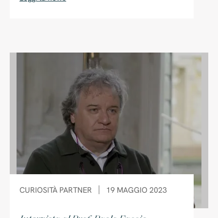
Maser potrà essere condivisa con il visitatore
in modo ancor più profondo: le persone
potranno, oltre che ammirare gli affreschi e le
sculture della Villa, anche passeggiare per i
giardini, le serre, veder zampillare l’acqua dal
Ninfeo. Un’esperienza ogni giorno diversa, una
meraviglia che si rinnova all’infinito”
CURIOSITÀ
PARTNER
19 MAGGIO 2023