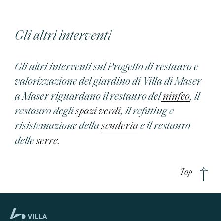
le pavimentazioni. Sarà recuperato il frutteto,
con la messa a dimora di piante di frutti nani,
antichi, e di piante officinali; anche il boschetto
Gli altri interventi
retrostante sarà riqualificato. A Villa di Maser
vivranno insieme e dialogheranno due...
Gli altri interventi sul Progetto di restauro e
valorizzazione del giardino di Villa di Maser
a Maser riguardano il restauro del
ninfeo
, il
restauro degli
spazi verdi
, il refitting e
risistemazione della
scuderia
e il restauro
delle
serre
.
Top